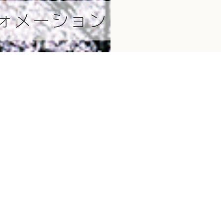
ォメーション
創価小学校について
もっと知りたい方は
ト
関西創価小学校について