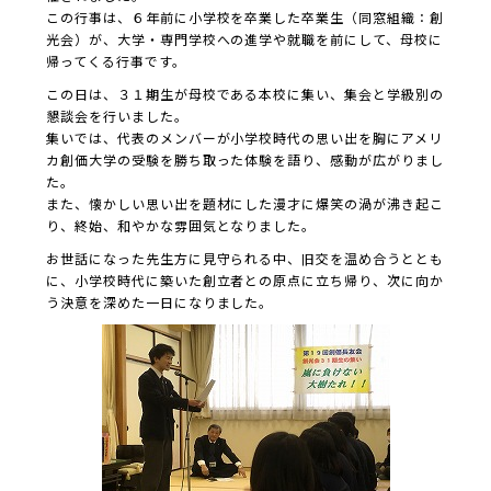
この行事は、６年前に小学校を卒業した卒業生（同窓組織：創
光会）が、大学・専門学校への進学や就職を前にして、母校に
帰ってくる行事です。
この日は、３１期生が母校である本校に集い、集会と学級別の
懇談会を行いました。
集いでは、代表のメンバーが小学校時代の思い出を胸にアメリ
カ創価大学の受験を勝ち取った体験を語り、感動が広がりまし
た。
また、懐かしい思い出を題材にした漫才に爆笑の渦が沸き起こ
り、終始、和やかな雰囲気となりました。
お世話になった先生方に見守られる中、旧交を温め合うととも
に、小学校時代に築いた創立者との原点に立ち帰り、次に向か
う決意を深めた一日になりました。