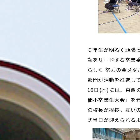
６年生が明るく頑張っ
動をリードする卒業委
らしく 努力の金メダ
部門が活動を推進し
19日(木)には、東
価小卒業生大会」を
の校長が挨拶。互い
式当日が迎えられる