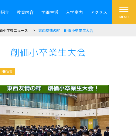
校紹介
教育内容
学園生活
入学案内
アクセス
MENU
価小学校ニュース
東西友情の絆 創価小卒業生大会
絆 創価小卒業生大会
NEWS