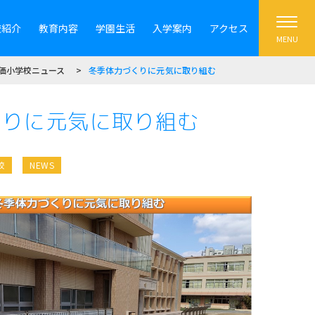
校紹介
教育内容
学園生活
入学案内
アクセス
MENU
価小学校ニュース
冬季体力づくりに元気に取り組む
くりに元気に取り組む
校
NEWS