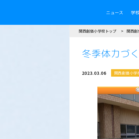
ニュース
学
関西創価小学校トップ
関西創
冬季体力づ
2023.03.06
関西創価小学