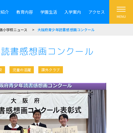
校紹介
教育内容
学園生活
入学案内
アクセス
MENU
価小学校ニュース
大阪府青少年読書感想画コンクール
年読書感想画コンクール
校
児童の活躍
課外クラブ