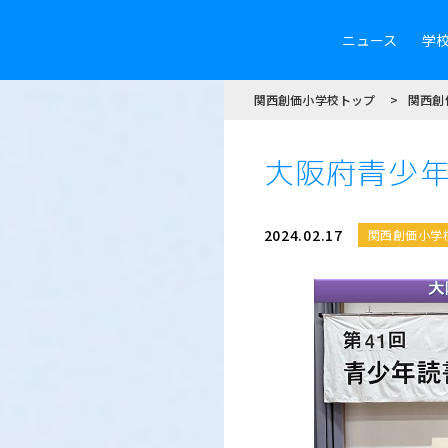
ニュース
学
関西創価小学校トップ
関西創
大阪府青少
2024.02.17
関西創価小学