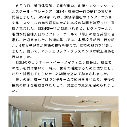
６月３日、池田体育館に児童が集い、創価インターナショナ
ルスクール・マレーシア（SISM）校長御一行の歓迎の集いを
開催しました。SISM御一行は、創価学園初のインターナショ
ナル・スクールの学校運営のために本校の訪問を熱望され、来
校されました。SISM御一行が到着されると、ビクトワール合
唱団が総合棟入口のビクトリーホールで「母」の歌を英語で合
唱し、出迎えました。歓迎の集いでは、本房校長が御一行を紹
介。6年女子児童が英語の挨拶を交えて、本校の魅力を発表し
ました。続いて、アンジェリック・ブラスバンドが歓迎演奏を
行いました。
SISMのウェンディ―・イー・メイティエン校長は、創立者
の思いを受け継いで、将来、世界で活躍するために語学にしっ
かりと挑戦してもらいたいと期待を込めて励まされました。
集いの後、御一行はランチルームで給食を食べたり、午後の
授業の様子を視察されたりして、児童との交流を深められまし
た。