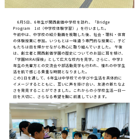
6月5日、6年生が関西創価中学校を訪れ、「Bridge
Program 1st（中学校体験学習）」を行いました。
午前中は、中学校の紹介動画を視聴した後、社会・理科・体育
の体験授業に参加。いつもとは一味違う専門的な授業に、子ど
もたちは目を輝かせながら熱心に取り組んでいました。 午後
は、創立者と関西創価学園の歴史についてのお話に耳を傾け、
「学園MIRAI探検」として広大な校内を見学。さらに、中学3
年生の先輩方との交流会や部活動見学も行われ、憧れの中学生
活を肌で感じる貴重な時間となりました。
この1日を通して、6年生は中学校での学びや生活を具体的に
イメージするとともに、互いに声を掛け合い、友達の新たなよ
さを発見することができました。これからの小学校生活一日一
日を大切に、さらなる希望を胸に前進していきます。