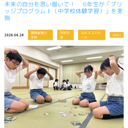
未来の自分を思い描いて！ 6年生が「ブリ
ッジプログラムⅠ（中学校体験学習）」を実
施
関西創価小
学校行
ユネスコスク
2026.06.24
SDGs
学校
事
ール